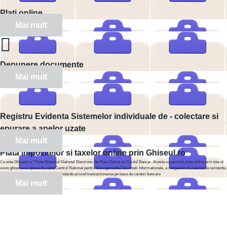
Plati online
Mai mult
Depunere documente
Mai mult
Registru Evidenta Sistemelor individuale de - colectare si
epurare a apelor uzate
Mai mult
Plata impozitelor si taxelor online prin Ghiseul.ro
Ce este Ghiseul.ro ? Este Sistemul National Electronic de Plata Online cu Cardul Bancar. Acesta va permite plata online prin site-ul
www.ghiseul.ro, operat de catre Centrul National pentru Managementul Societatii Informationale, a obligatiilor fiscale locale existente.
Acest site este securizat la inalte standarde privind tranzactionarea pe baza de carduri bancare
Mai mult