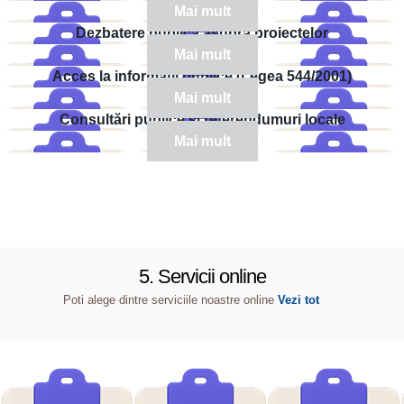
Mai mult
Dezbatere publică asupra proiectelor
Mai mult
Acces la informații publice (Legea 544/2001)
Mai mult
Consultări publice și referendumuri locale
Mai mult
5. Servicii online
Poti alege dintre serviciile noastre online
Vezi tot