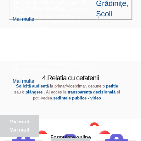
document de identitate valid și că datele
Grădinițe,
administratorul infrastructurii școlare.
sale sunt actualizate corect.
Transport școlar: Poate asigura transportul
Școli
elevilor din satele aparținătoare.
Mai multe
Programe sociale: Poate implementa
programe de sprijin social, cum ar fi
acordarea de burse, ajutoare pentru rechizite
sau pachete de hrană pentru elevii din
familiile defavorizate.
Colaborare administrativă:
Colaborează cu inspectoratul școlar și cu
directorii pentru a asigura buna funcționare
administrativă a școlilor.
4.Relatia cu cetatenii
Mai multe
Solicită audiență
la primar/viceprimar, depune o
petiție
sau o
plângere
. Ai acces la
transparența decizională
si
poți vedea
ședințele publice - video
Mai mult
Mai mult
Formulare online