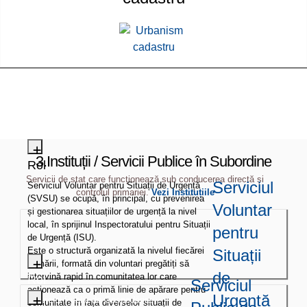
3.Instituții / Servicii Publice în Subordine
Rol
Servicii de stat care funcționează sub conducerea directă și
Serviciul
Serviciul Voluntar pentru Situații de Urgență
controlul primariei.
Vezi Instituțiile
(SVSU) se ocupă, în principal, cu prevenirea
Voluntar
și gestionarea situațiilor de urgență la nivel
local, în sprijinul Inspectoratului pentru Situații
pentru
de Urgență (ISU).
Este o structură organizată la nivelul fiecărei
Situații
primării, formată din voluntari pregătiți să
de
intervină rapid în comunitatea lor care
Rol
Serviciul
acționează ca o primă linie de apărare pentru
Urgență
Serviciul Public de Gospodărire
comunitate în fața diverselor situații de