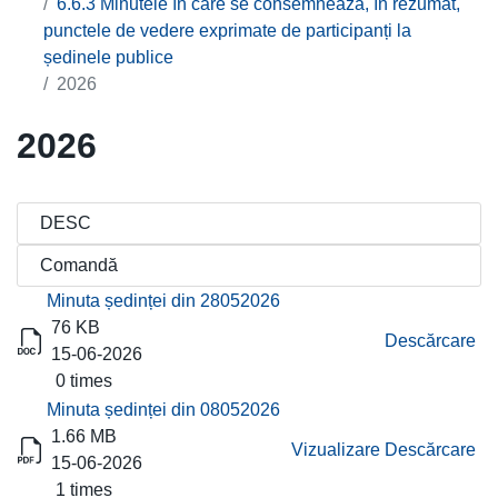
6.6.3 Minutele în care se consemnează, în rezumat,
punctele de vedere exprimate de participanți la
ședinele publice
2026
2026
Titlu
Descărcare
Minuta ședinței din 28052026
76 KB
Descărcare
15-06-2026
0 times
Minuta ședinței din 08052026
1.66 MB
Vizualizare
Descărcare
15-06-2026
1 times