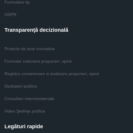
Formulare tip
GDPR
Transparenţă decizională
Proiecte de acte normative
Formular colectare propuneri, opinii
Registru consemnare si analizare propuneri, opinii
Dezbateri publice
Consultari interministeriale
Video Şedinţe publice
Legături rapide